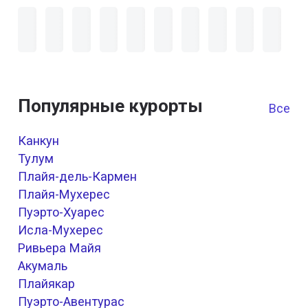
Популярные курорты
Все к
Канкун
Тулум
Плайя-дель-Кармен
Плайя-Мухерес
Пуэрто-Хуарес
Исла-Мухерес
Ривьера Майя
Акумаль
Плайякар
Пуэрто-Авентурас