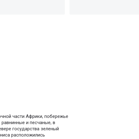
очной части Африки, побережье
равнинные и песчаные, в
евере государства зеленый
Туниса расположились