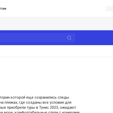
нтам
итории которой еще сохранились следы
на пляжах, где созданы все условия для
ые приобрели туры в Тунис 2023, ожидают
ое море, комфортабельные отели с номерами