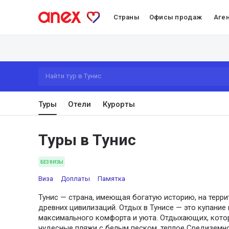
Страны
Офисы продаж
Аге
Найти тур в Тунис
Туры
Отели
Курорты
Туры в Тунис
БЕЗ ВИЗЫ
Виза
Доплаты
Памятка
Тунис — страна, имеющая богатую историю, на терр
древних цивилизаций. Отдых в Тунисе — это купание 
максимального комфорта и уюта. Отдыхающих, котор
чудесные пляжи с белым песком, теплое Средиземн