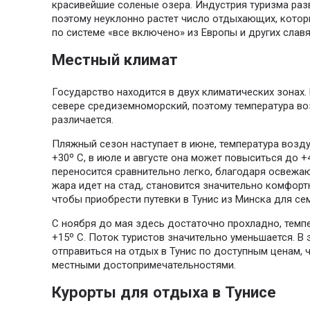
красивейшие соленые озера. Индустрия туризма раз
поэтому неуклонно растет число отдыхающих, котор
по системе «все включено» из Европы и других славя
Местный климат
Государство находится в двух климатических зонах. 
севере средиземноморский, поэтому температура в
различается.
Пляжный сезон наступает в июне, температура возду
+30º С, в июле и августе она может повыситься до +4
переносится сравнительно легко, благодаря освежа
жара идет на стад, становится значительно комфортн
чтобы приобрести путевки в Тунис из Минска для се
С ноября до мая здесь достаточно прохладно, темп
+15º С. Поток туристов значительно уменьшается. В
отправиться на отдых в Тунис по доступным ценам,
местными достопримечательностями.
Курорты для отдыха в Тунисе