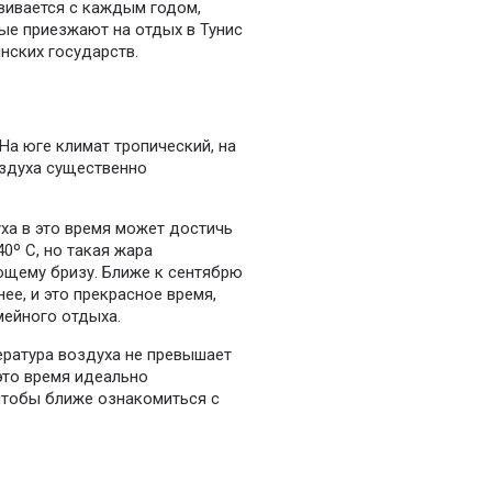
вивается с каждым годом,
ые приезжают на отдых в Тунис
нских государств.
На юге климат тропический, на
оздуха существенно
ха в это время может достичь
0º С, но такая жара
ющему бризу. Ближе к сентябрю
ее, и это прекрасное время,
мейного отдыха.
ература воздуха не превышает
 это время идеально
 чтобы ближе ознакомиться с