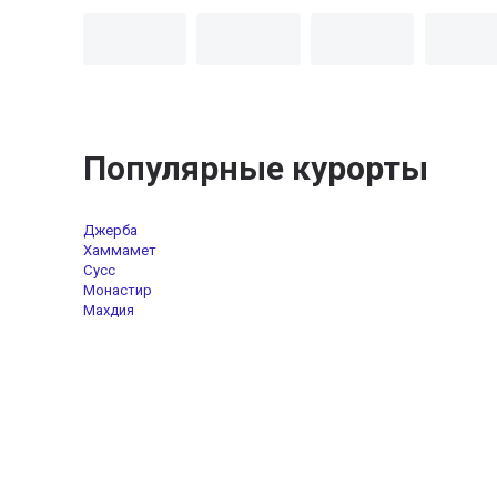
Популярные курорты
Джерба
Хаммамет
Cуcc
Монастир
Махдия