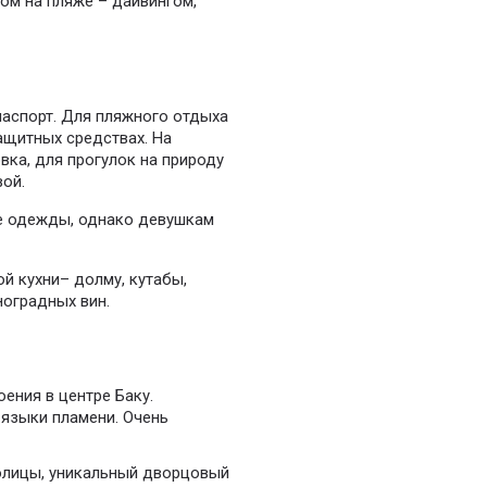
ом на пляже – дайвингом,
 паспорт. Для пляжного отдыха
ащитных средствах. На
вка, для прогулок на природу
ой.
е одежды, однако девушкам
й кухни– долму, кутабы,
ноградных вин.
ения в центре Баку.
языки пламени. Очень
олицы, уникальный дворцовый