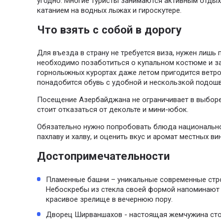
угодно. Многие туристы занимаются активным отдых
катанием на водных лыжах и гироскутере.
Что взять с собой в дорогу
Для въезда в страну не требуется виза, нужен лишь
необходимо позаботиться о купальном костюме и з
горнолыжных курортах даже летом пригодится ветро
понадобится обувь с удобной и нескользкой подошв
Посещение Азербайджана не ограничивает в выбор
стоит отказаться от декольте и мини-юбок.
Обязательно нужно попробовать блюда национально
пахлаву и халву, и оценить вкус и аромат местных ви
Достопримечательности
Пламенные башни – уникальные современные стро
Небоскребы из стекла своей формой напоминают 
красивое зрелище в вечернюю пору.
Дворец Ширваншахов - настоящая жемчужина ст