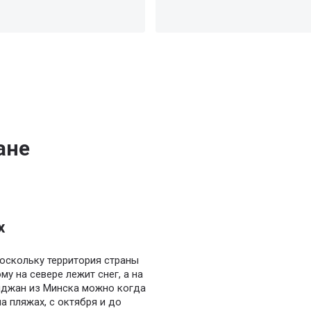
ане
х
оскольку территория страны
му на севере лежит снег, а на
айджан из Минска можно когда
а пляжах, с октября и до