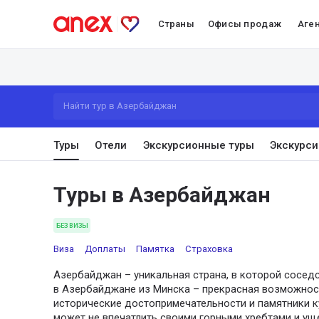
Страны
Офисы продаж
Аге
Найти тур в Азербайджан
Туры
Отели
Экскурсионные туры
Экскурси
Туры в Азербайджан
БЕЗ ВИЗЫ
Виза
Доплаты
Памятка
Страховка
Азербайджан – уникальная страна, в которой сосед
в Азербайджане из Минска – прекрасная возможнос
исторические достопримечательности и памятники к
может не впечатлить своими горными хребтами и ущ