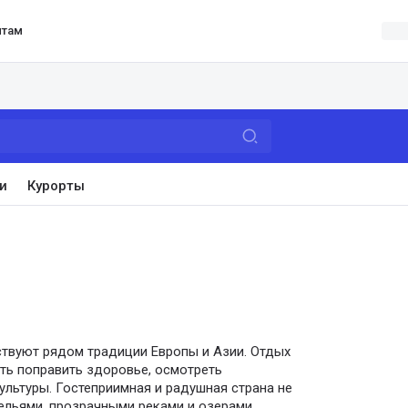
нтам
и
Курорты
ствуют рядом традиции Европы и Азии. Отдых
ть поправить здоровье, осмотреть
ультуры. Гостеприимная и радушная страна не
ельями, прозрачными реками и озерами,