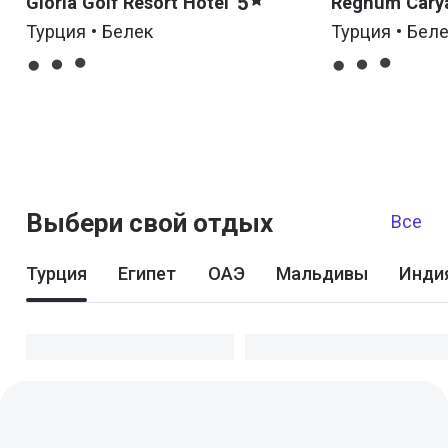
5
Gloria Golf Resort Hotel
Regnum Cary
Турция • Белек
Турция • Бел
Выбери свой отдых
Все
Турция
Египет
ОАЭ
Мальдивы
Инди