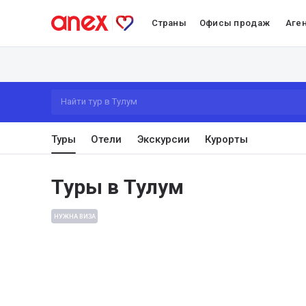
Страны
Офисы продаж
Аге
Найти тур в Тулум
Туры
Отели
Экскурсии
Курорты
Туры в Тулум
НУЖНА ВИЗА