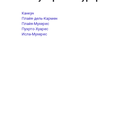
Канкун
Плайя-дель-Кармен
Плайя-Мухерес
Пуэрто-Хуарес
Исла-Мухерес