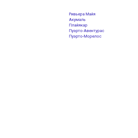
Ривьера Майя
Акумаль
Плайякар
Пуэрто-Авентурас
Пуэрто-Морелос