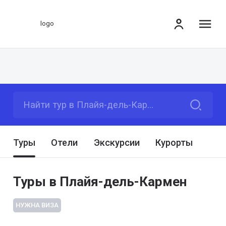
ме
Найти тур в Плайя-дель-Кармен
Туры
Отели
Экскурсии
Курорты
Туры в Плайя-дель-Кармен
НУЖНА ВИЗА