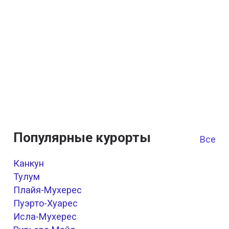
Популярные курорты
Все к
Канкун
Тулум
Плайя-Мухерес
Пуэрто-Хуарес
Исла-Мухерес