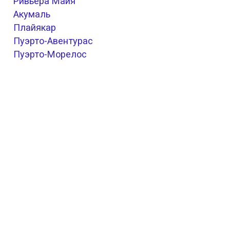
Ривьера Майя
Акумаль
Плайякар
Пуэрто-Авентурас
Пуэрто-Морелос