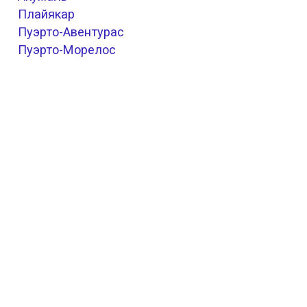
Плайякар
Пуэрто-Авентурас
Пуэрто-Морелос