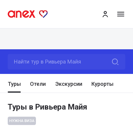
ме
Найти тур в Ривьера Майя
Туры
Отели
Экскурсии
Курорты
Туры в Ривьера Майя
НУЖНА ВИЗА