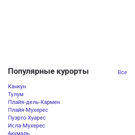
Популярные курорты
Все к
Канкун
Тулум
Плайя-дель-Кармен
Плайя-Мухерес
Пуэрто-Хуарес
Исла-Мухерес
Акумаль