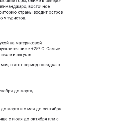
ысокие горы, ближе к северо-
илиманджаро, восточное
риторию страны входит остров
 у туристов.
ухой на материковой
пускается ниже +25º С. Самые
июле и августе.
мая, в этот период поездка в
екабря до марта;
до марта и с мая до сентября.
учше с июля до октября или с