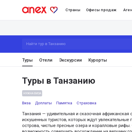
Страны
Офисы продаж
Аге
Найти тур в Танзанию
Туры
Отели
Экскурсии
Курорты
Туры в Танзанию
НУЖНА ВИЗА
Виза
Доплаты
Памятка
Страховка
Танзания — удивительная и сказочная африканская 
искушенных туристов, которых ждут увлекательные 
острова, чистые пресные озера и коралловые рифы. 
возможность совершить восхождение на вершину г