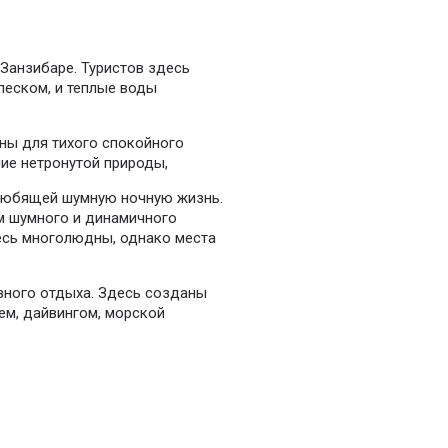
Занзибаре. Туристов здесь
еском, и теплые воды
ны для тихого спокойного
ие нетронутой природы,
 любящей шумную ночную жизнь.
м шумного и динамичного
есь многолюдны, однако места
вного отдыха. Здесь созданы
ем, дайвингом, морской