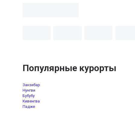
Популярные курорты
Занзибар
Нунгви
Бубубу
Кивенгва
Падже