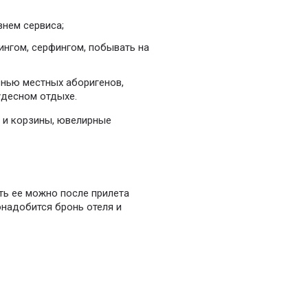
внем сервиса;
нгом, серфингом, побывать на
знью местных аборигенов,
удесном отдыхе.
и и корзины, ювелирные
ть ее можно после прилета
надобится бронь отеля и