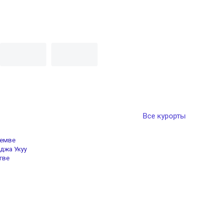
Все курорты
емве
уджа Укуу
гве