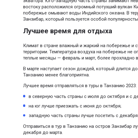
экватора. Юго-западную часть страны занимают нев
востоку расположился огромный потухший вулкан К
побережье омывают воды Индийского океана. В тер
Занзибар, который пользуется особой популярностью
Лучшее время для отдыха
Климат в стране влажный и жаркий на побережье и с
территории. Температура воздуха на побережье не о
теплые месяцы — февраль и март, более прохладно в 
В марте наступает сезон дождей, который длится до 
Танзанию менее благоприятна.
Лучшее время отправляться в туры в Танзанию 2023:
в северную часть страны с июля до октября и с д
на юг лучше приезжать с июня до октября;
западную часть страны лучше посетить с декабря 
Отправиться в тур в Танзанию на остров Занзибар л
декабря до марта.