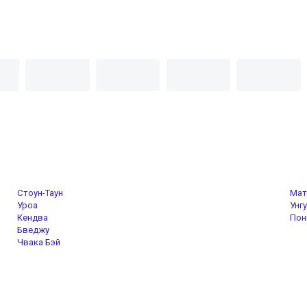
Стоун-Таун
Мат
Уроа
Унг
Кендва
Пон
Бведжу
Чвака Бэй