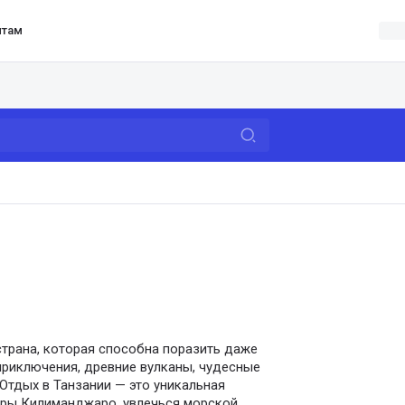
нтам
страна, которая способна поразить даже
приключения, древние вулканы, чудесные
Отдых в Танзании — это уникальная
оры Килиманджаро, увлечься морской