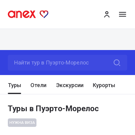
ме
Найти тур в Пуэрто-Морелос
Туры
Отели
Экскурсии
Курорты
Туры в Пуэрто-Морелос
НУЖНА ВИЗА