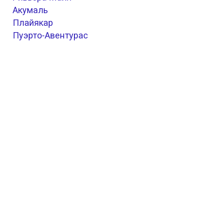
Акумаль
Плайякар
Пуэрто-Авентурас