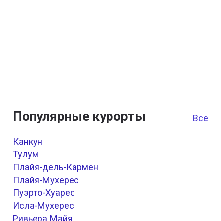
Популярные курорты
Все к
Канкун
Тулум
Плайя-дель-Кармен
Плайя-Мухерес
Пуэрто-Хуарес
Исла-Мухерес
Ривьера Майя