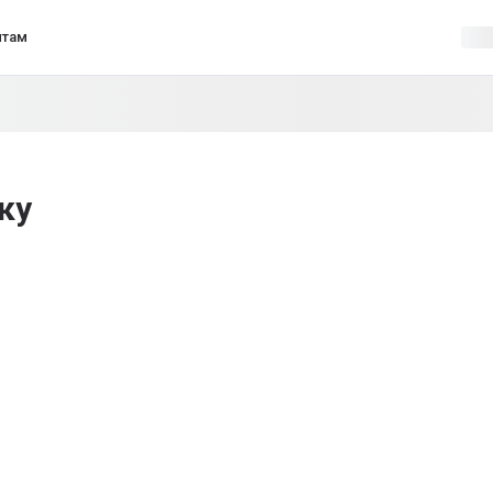
нтам
ку