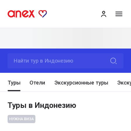
ме
Найти тур в Индонезию
Туры
Отели
Экскурсионные туры
Экск
Туры в Индонезию
НУЖНА ВИЗА