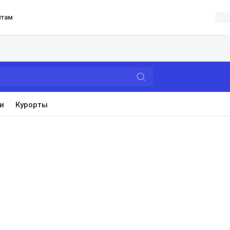
нтам
и
Курорты