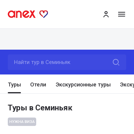
ме
Найти тур в Семиньяк
Туры
Отели
Экскурсионные туры
Экск
Туры в Семиньяк
НУЖНА ВИЗА