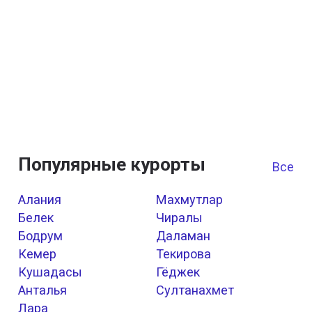
Популярные курорты
Все к
Алания
Махмутлар
Белек
Чиралы
Бодрум
Даламан
Кемер
Текирова
Кушадасы
Гёджек
Анталья
Султанахмет
Лара