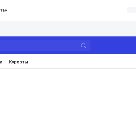
нтам
и
Курорты