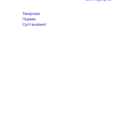
Текирова
Гёджек
Султанахмет