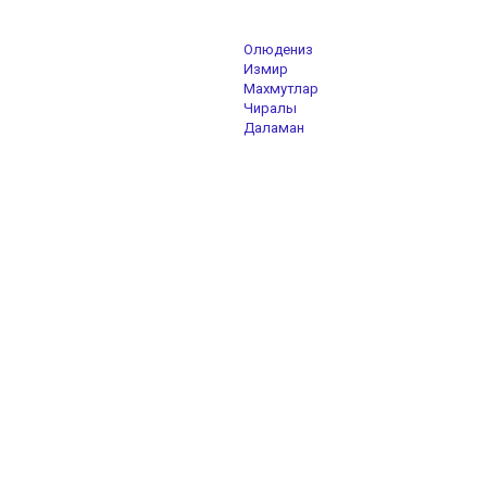
Олюдениз
Измир
Махмутлар
Чиралы
Даламан