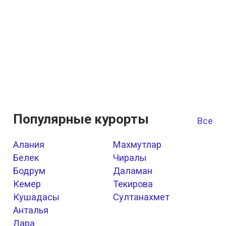
Популярные курорты
Все к
Алания
Махмутлар
Белек
Чиралы
Бодрум
Даламан
Кемер
Текирова
Кушадасы
Султанахмет
Анталья
Лара