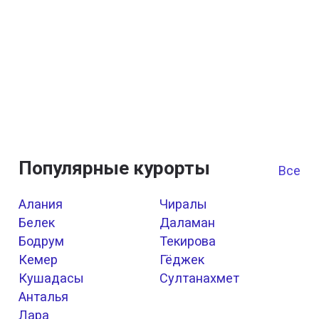
Популярные курорты
Все к
Алания
Чиралы
Белек
Даламан
Бодрум
Текирова
Кемер
Гёджек
Кушадасы
Султанахмет
Анталья
Лара