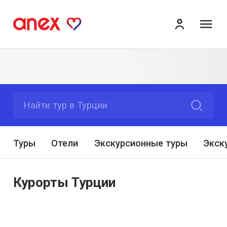
ме
Найти тур в Турции
Туры
Отели
Экскурсионные туры
Экск
Курорты Турции