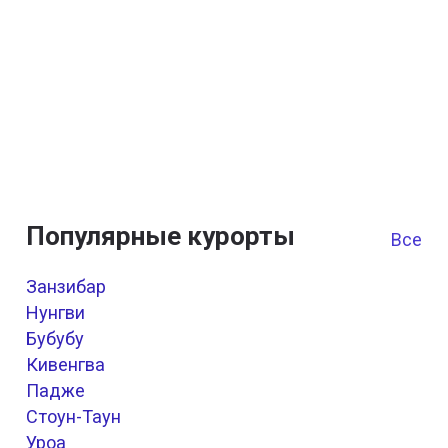
Популярные курорты
Все к
Занзибар
Нунгви
Бубубу
Кивенгва
Падже
Стоун-Таун
Уроа