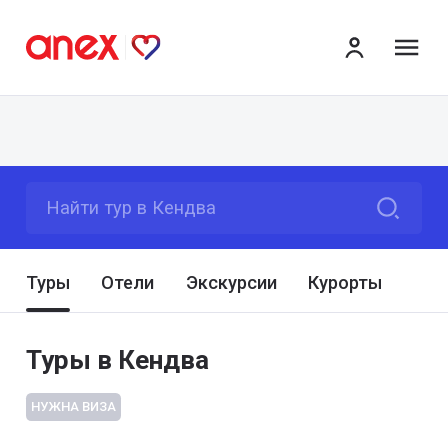
ме
Найти тур в Кендва
Туры
Отели
Экскурсии
Курорты
Туры в Кендва
НУЖНА ВИЗА