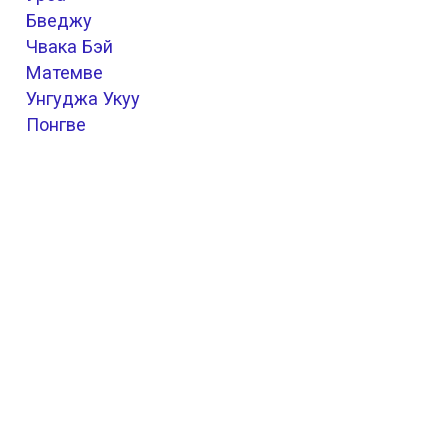
Бведжу
Чвака Бэй
Матемве
Унгуджа Укуу
Понгве