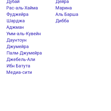
Дубай
Дейра
Рас-аль-Хайма
Марина
Фуджейра
Аль Барша
Шарджа
Дибба
Аджман
Умм-аль-Кувейн
Даунтоун
Джумейра
Палм-Джумейра
Джебель-Али
Ибн Батута
Медиа-сити