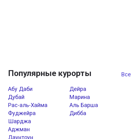
Популярные курорты
Все к
Абу Даби
Дейра
Дубай
Марина
Рас-аль-Хайма
Аль Барша
Фуджейра
Дибба
Шарджа
Аджман
Даунтоун