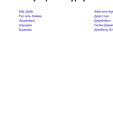
Абу Даби
Умм-аль-Ку
Рас-аль-Хайма
Даунтоун
Фуджейра
Джумейра
Шарджа
Палм-Джум
Аджман
Джебель-А