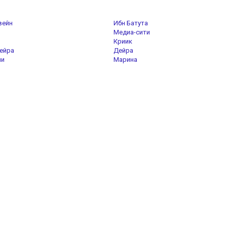
вейн
Ибн Батута
Медиа-сити
Криик
ейра
Дейра
ли
Марина