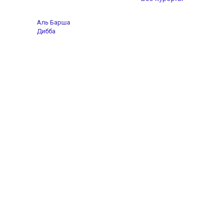
Аль Барша
Дибба