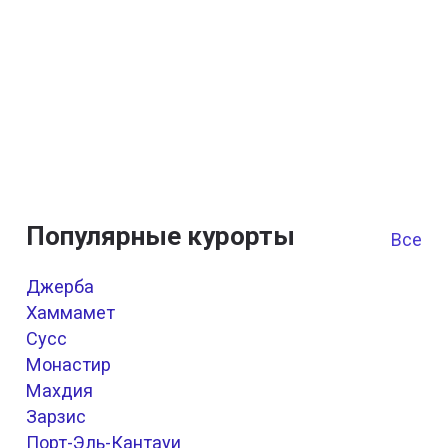
Популярные курорты
Все к
Джерба
Хаммамет
Cуcc
Монастир
Махдия
Зарзис
Порт-Эль-Кантауи