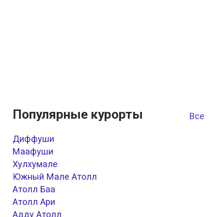
Популярные курорты
Все к
Диффуши
Маафуши
Хулхумале
Южный Мале Атолл
Атолл Баа
Атолл Ари
Адду Атолл