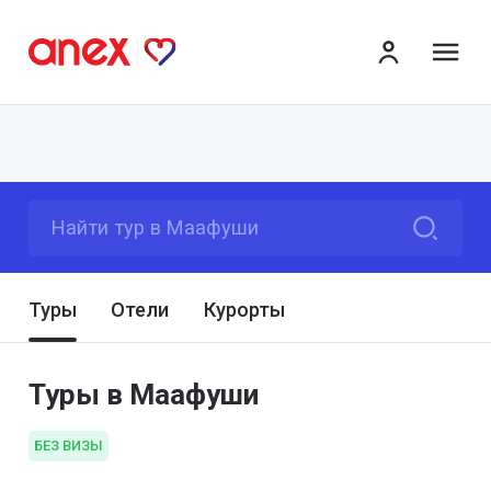
ме
Найти тур в Маафуши
Туры
Отели
Курорты
Туры в Маафуши
БЕЗ ВИЗЫ