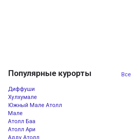
Популярные курорты
Все к
Диффуши
Хулхумале
Южный Мале Атолл
Мале
Атолл Баа
Атолл Ари
Адду Атолл