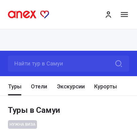
ме
Найти тур в Самуи
Туры
Отели
Экскурсии
Курорты
Туры в Самуи
НУЖНА ВИЗА