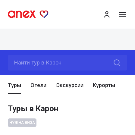
ме
Найти тур в Карон
Туры
Отели
Экскурсии
Курорты
Туры в Карон
НУЖНА ВИЗА