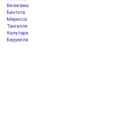
Велигама
Бентота
Мирисса
Тангалле
Калутара
Берувела