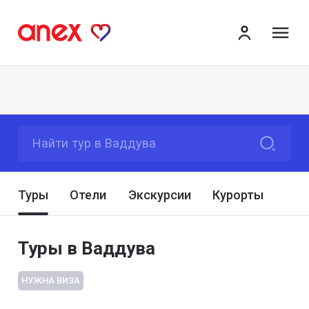
ме
Найти тур в Ваддува
Туры
Отели
Экскурсии
Курорты
Туры в Ваддува
НУЖНА ВИЗА