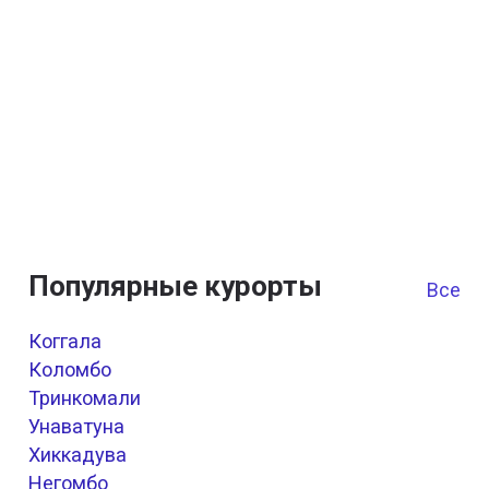
Популярные курорты
Все к
Коггала
Коломбо
Тринкомали
Унаватуна
Хиккадува
Негомбо