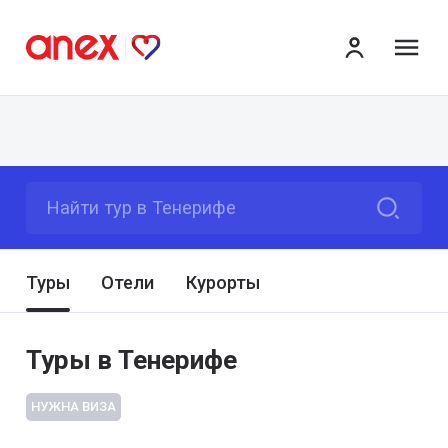
ме
Найти тур в Тенерифе
Туры
Отели
Курорты
Туры в Тенерифе
НУЖНА ВИЗА