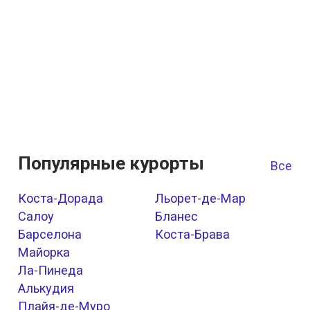
Популярные курорты
Все к
Коста-Дорада
Льорет-де-Мар
Салоу
Бланес
Барселона
Коста-Брава
Майорка
Ла-Пинеда
Алькудия
Плайя-де-Муро