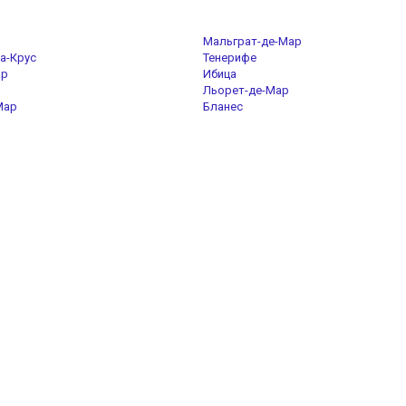
Мальграт-де-Мар
а-Крус
Тенерифе
ар
Ибица
Льорет-де-Мар
Мар
Бланес