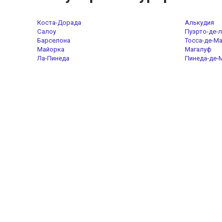
Коста-Дорада
Алькудия
Салоу
Пуэрто-де-л
Барселона
Тосса-де-М
Майорка
Магалуф
Ла-Пинеда
Пинеда-де-