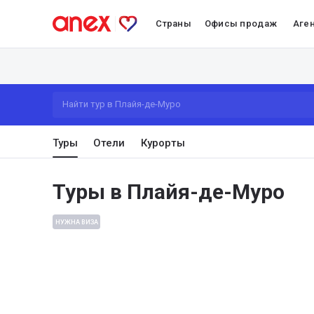
Страны
Офисы продаж
Аге
Найти тур в Плайя-де-Муро
Туры
Отели
Курорты
Туры в Плайя-де-Муро
НУЖНА ВИЗА