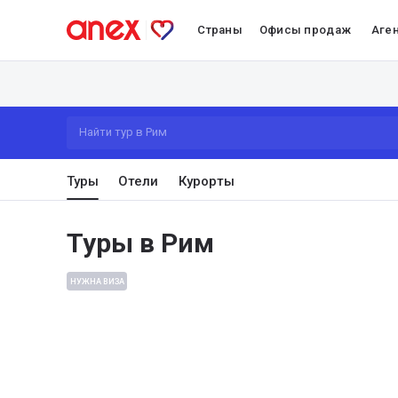
Страны
Офисы продаж
Аге
Найти тур в Рим
Туры
Отели
Курорты
Туры в Рим
НУЖНА ВИЗА