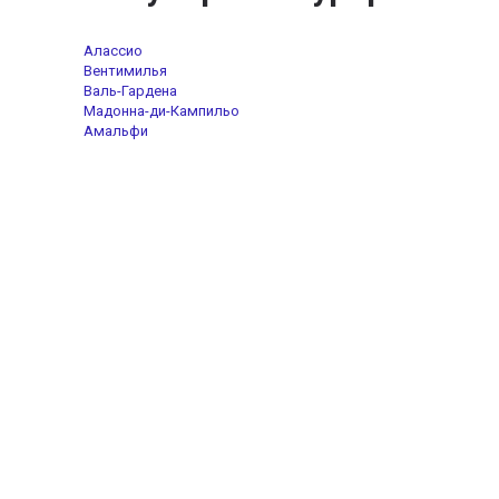
Алассио
Вентимилья
Валь-Гардена
Мадонна-ди-Кампильо
Амальфи