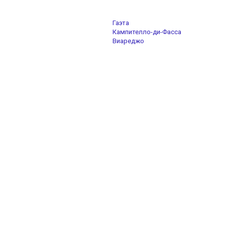
Гаэта
Кампителло-ди-Фасса
Виареджо