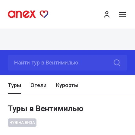
ме
Найти тур в Вентимилью
Туры
Отели
Курорты
Туры в Вентимилью
НУЖНА ВИЗА