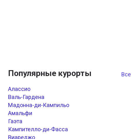
Популярные курорты
Все к
Алассио
Валь-Гардена
Мадонна-ди-Кампильо
Амальфи
Гаэта
Кампителло-ди-Фасса
Виареджо