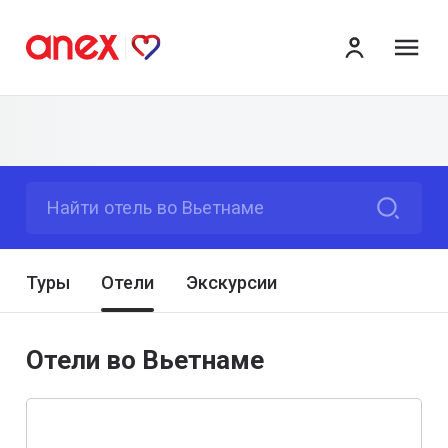
ме
Найти отель во Вьетнаме
Туры
Отели
Экскурсии
Отели во Вьетнаме