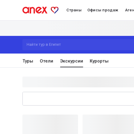
Страны
Офисы продаж
Аге
Найти тур в Египет
Туры
Отели
Экскурсии
Курорты