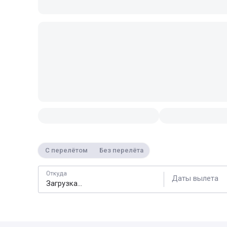
С перелётом
Без перелёта
Откуда
Даты вылета