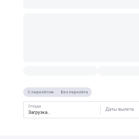
С перелётом
Без перелёта
Откуда
Даты вылета