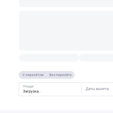
С перелётом
Без перелёта
Откуда
Даты вылета