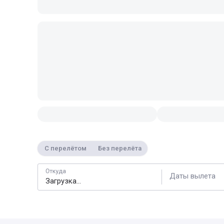
С перелётом
Без перелёта
Откуда
Даты вылета