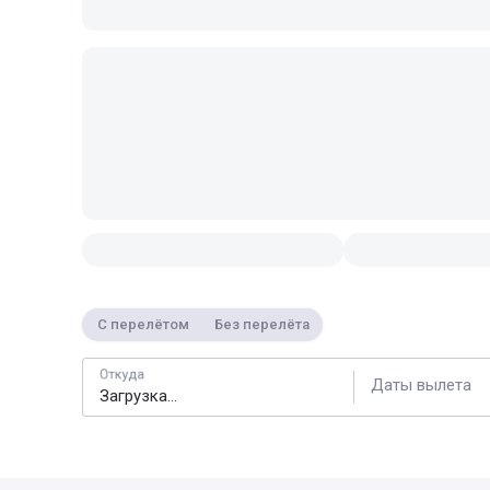
С перелётом
Без перелёта
Откуда
Даты вылета