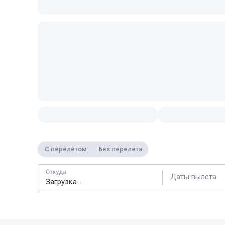
С перелётом
Без перелёта
Откуда
Даты вылета