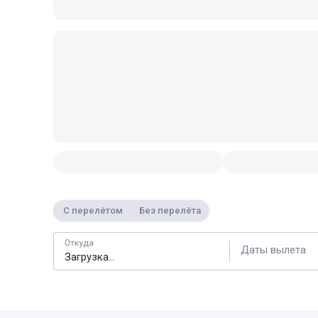
С перелётом
Без перелёта
Откуда
Даты вылета