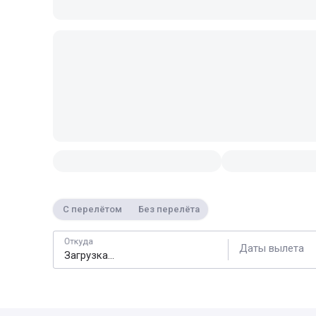
С перелётом
Без перелёта
Откуда
Даты вылета