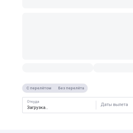
С перелётом
Без перелёта
Откуда
Даты вылета