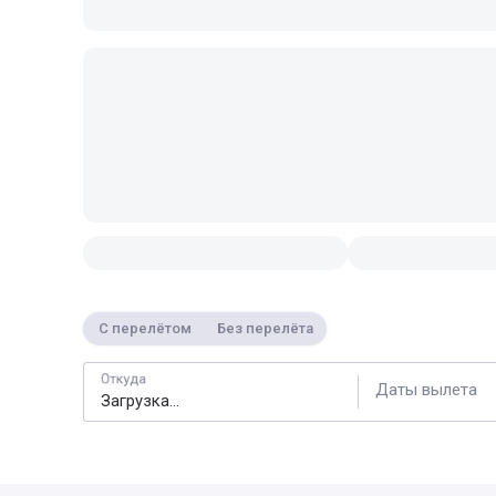
С перелётом
Без перелёта
Откуда
Даты вылета