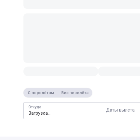
С перелётом
Без перелёта
Откуда
Даты вылета