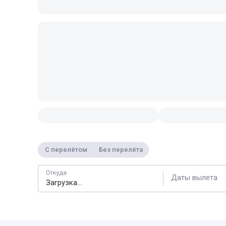
С перелётом
Без перелёта
Откуда
Даты вылета