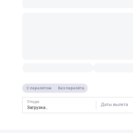
С перелётом
Без перелёта
Откуда
Даты вылета