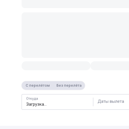
С перелётом
Без перелёта
Откуда
Даты вылета