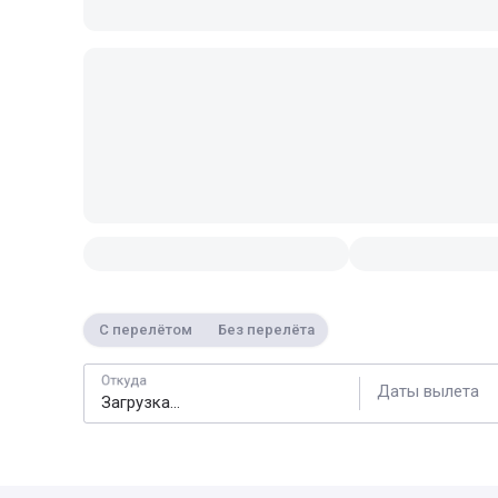
С перелётом
Без перелёта
Откуда
Даты вылета