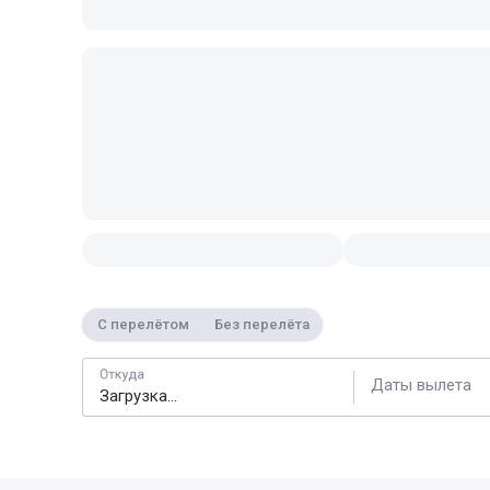
С перелётом
Без перелёта
Откуда
Даты вылета